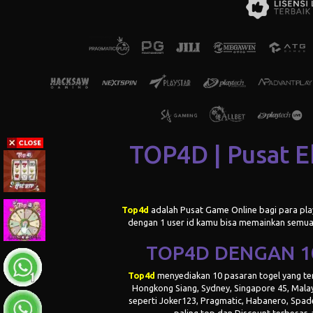
TOP4D | Pusat E
Top4d
adalah
Pusat Game Online
bagi para pla
dengan 1 user id kamu bisa memainkan semua 
TOP4D DENGAN 1
Top4d
menyediakan 10 pasaran togel yang te
Hongkong Siang, Sydney, Singapore 45, Malay