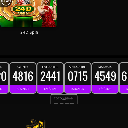
24D Spin
NG
SYDNEY
LIVERPOOL
SINGAPORE
MALAYSIA
20
4816
2441
0715
4549
6
26
6/8/2026
6/8/2026
5/8/2026
6/8/2026
6
TOTO WUHAN
5357
7/8/2026