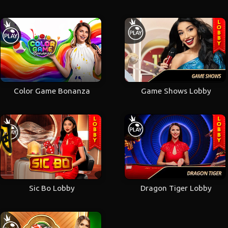
Color Game Bonanza
Game Shows Lobby
Sic Bo Lobby
Dragon Tiger Lobby