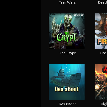
Tsar Wars
Dead
The Crypt
Fire
Das xBoot
Hig