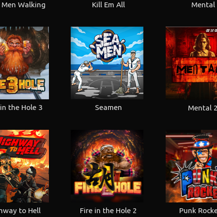
 Men Walking
Kill Em All
Mental
 in the Hole 3
Seamen
Mental 
hway to Hell
Fire in the Hole 2
Punk Rocke