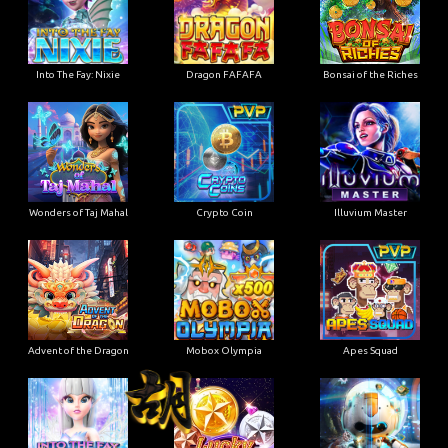
Into The Fay: Nixie
Dragon FAFAFA
Bonsai of the Riches
Wonders of Taj Mahal
Crypto Coin
Illuvium Master
Advent of the Dragon
Mobox Olympia
Apes Squad