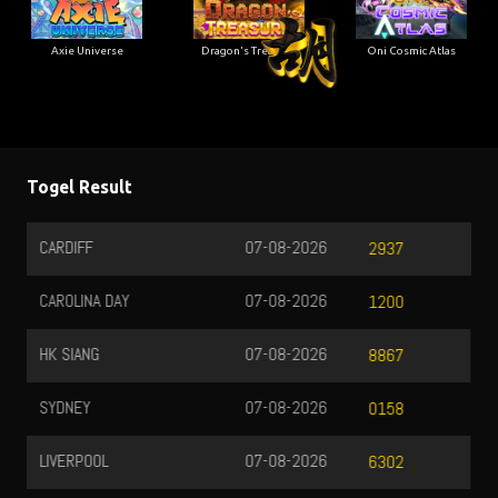
Axie Universe
Dragon's Treasure
Oni Cosmic Atlas
Togel Result
TOTO WUHAN
07-08-2026
8442