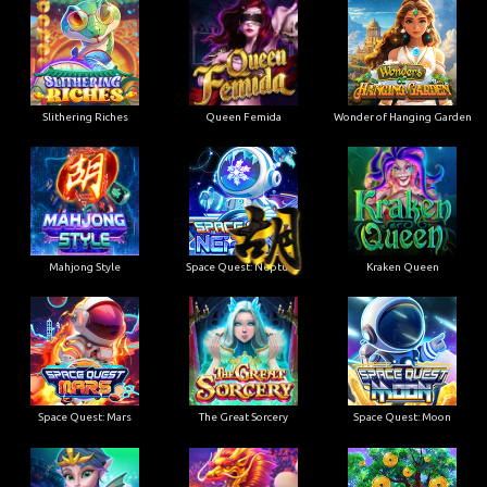
Slithering Riches
Queen Femida
Wonder of Hanging Garden
Mahjong Style
Space Quest: Neptune
Kraken Queen
Space Quest: Mars
The Great Sorcery
Space Quest: Moon