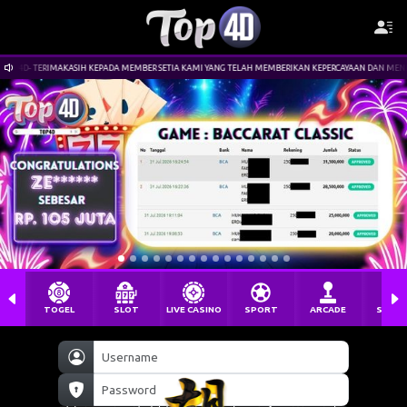
P4D- TERIMAKASIH KEPADA MEMBER SETIA KAMI YANG TELAH MEMBERIKAN KEPERCAYAAN DAN MENDUKUN
TOGEL
SLOT
LIVE CASINO
SPORT
ARCADE
SABU