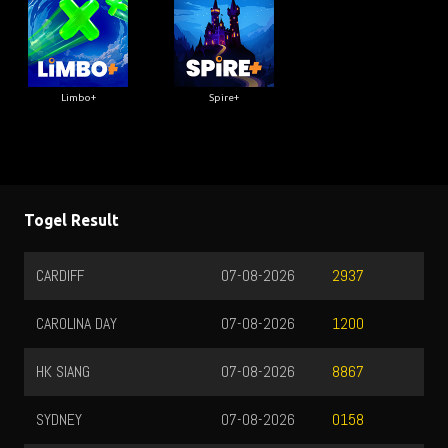
Limbo+
Spire+
Togel Result
CARDIFF
07-08-2026
2937
CAROLINA DAY
07-08-2026
1200
HK SIANG
07-08-2026
8867
SYDNEY
07-08-2026
0158