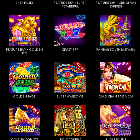
CHEF HUSKY
FEATURE BUY・SUPER
FEATURE BUY・CHRISTMAS
POWERFUL
EXPRESS
FEATURE BUY・GOLDEN
CRAZY 777
FANTASY SOUTHEAST ASIA
PIG
GOLDEN JADE
SUPER AWESOME
DIAO CHAN FA DA CAI
GOLDEN ZONGZI
LUCKY POKER 2
BURLESQUE 2