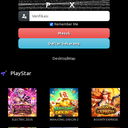
Remember Me
Masuk
Daftar Sekarang
Desktop
Wap
PlayStar
ELECTRIC ZEUS
MAHJONG ORIGIN 2
BOUNTY EXPRESS