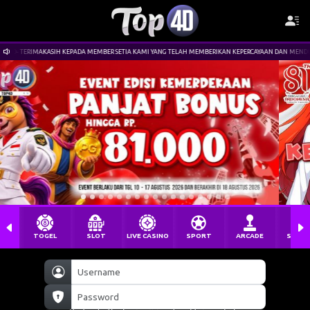
AKASIH KEPADA MEMBER SETIA KAMI YANG TELAH MEMBERIKAN KEPERCAYAAN DAN MENDUKUNG KAMI. LI
SELAMAT KEPADA
ki***1 Berhasil Withdraw Sebesar Rp 24.800.000
TOGEL
SLOT
LIVE CASINO
SPORT
ARCADE
SABU