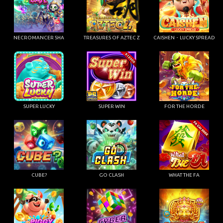
NECROMANCER SHA
TREASURES OF AZTEC Z
CAISHEN・LUCKY SPREAD
SUPER LUCKY
SUPER WIN
FOR THE HORDE
CUBE?
GO CLASH
WHAT THE FA