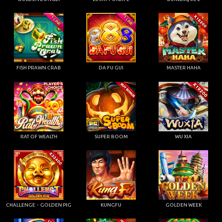
FISH PRAWN CRAB
DA FU GUI
MASTER HAHA
RAT OF WEALTH
SUPER BOOM
WU XIA
CHALLENGE・GOLDEN PIG
KUNGFU
GOLDEN WEEK