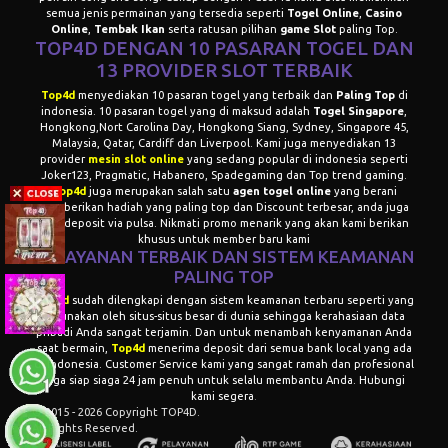
semua jenis permainan yang tersedia seperti
Togel Online
,
Casino
Online
,
T
embak Ikan
serta ratusan pilihan
game Slot
paling Top.
TOP4D DENGAN 10 PASARAN TOGEL DAN
13 PROVIDER
SLOT TERBAIK
Top4d
menyediakan 10 pasaran togel yang terbaik dan
Paling Top
di
indonesia. 10 pasaran togel yang di maksud adalah
Togel Singapore
,
Hongkong,Nort Carolina Day, Hongkong Siang, Sydney, Singapore 45,
Malaysia, Qatar, Cardiff dan Liverpool. Kami juga menyediakan 13
provider
mesin slot online
yang sedang popular di indonesia seperti
Joker123, Pragmatic, Habanero, Spadegaming dan Top trend gaming.
Top4d
juga merupakan salah satu
agen togel online
yang berani
memberikan hadiah yang paling top dan Discount terbesar, anda juga
bisa deposit via pulsa. Nikmati promo menarik yang akan kami berikan
khusus untuk member baru kami
PELAYANAN TERBAIK DAN SISTEM KEAMANAN
PALING
TOP
Top4d
sudah dilengkapi dengan sistem keamanan terbaru seperti yang
digunakan oleh situs-situs besar di dunia sehingga kerahasiaan data
pribadi Anda sangat terjamin. Dan untuk menambah kenyamanan Anda
saat bermain,
Top4d
menerima deposit dari semua bank local yang ada
di Indonesia. Customer Service kami yang sangat ramah dan profesional
juga siap siaga 24 jam penuh untuk selalu membantu Anda. Hubungi
kami segera
.
© 2015 - 2026 Copyright TOP4D.
All Rights Reserved.