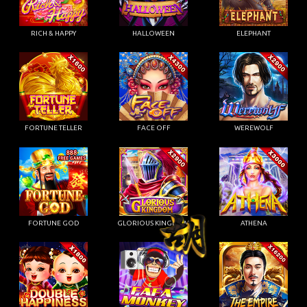
RICH & HAPPY
HALLOWEEN
ELEPHANT
FORTUNE TELLER
FACE OFF
WEREWOLF
FORTUNE GOD
GLORIOUS KINGDOM
ATHENA