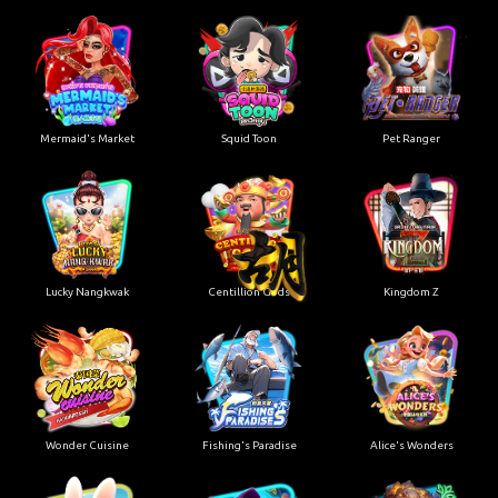
Mermaid's Market
Squid Toon
Pet Ranger
Lucky Nangkwak
Centillion Gods
Kingdom Z
Wonder Cuisine
Fishing's Paradise
Alice's Wonders