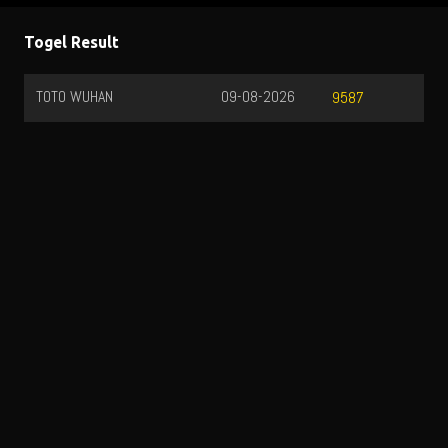
Togel Result
TOTO WUHAN
09-08-2026
9587