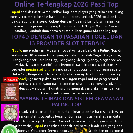
Online Terlengkap 2026 Pasti Top
Top4d
adalah
Pusat Game Online
bagi para player yang suka bertualang
mencari game online terbaik dengan garansi terbaik 2026 bo than thau
pek sin cong ane song. Cukup dengan 1 user id kamu bisa memainkan
semua jenis permainan yang tersedia seperti
Togel Online
,
Casino
Online
,
T
embak Ikan
serta ratusan pilihan
game Slot
paling Top.
TOP4D DENGAN 10 PASARAN TOGEL DAN
13 PROVIDER
SLOT TERBAIK
Top4d
menyediakan 10 pasaran togel yang terbaik dan
Paling Top
di
indonesia. 10 pasaran togel yang di maksud adalah
Togel Singapore
,
Hongkong,Nort Carolina Day, Hongkong Siang, Sydney, Singapore 45,
Malaysia, Qatar, Cardiff dan Liverpool. Kami juga menyediakan 13
provider
mesin slot online
yang sedang popular di indonesia seperti
Joker123, Pragmatic, Habanero, Spadegaming dan Top trend gaming.
Top4d
juga merupakan salah satu
agen togel online
yang berani
memberikan hadiah yang paling top dan Discount terbesar, anda juga
bisa deposit via pulsa. Nikmati promo menarik yang akan kami berikan
khusus untuk member baru kami
PELAYANAN TERBAIK DAN SISTEM KEAMANAN
PALING
TOP
Top4d
sudah dilengkapi dengan sistem keamanan terbaru seperti yang
digunakan oleh situs-situs besar di dunia sehingga kerahasiaan data
pribadi Anda sangat terjamin. Dan untuk menambah kenyamanan Anda
saat bermain,
Top4d
menerima deposit dari semua bank local yang ada
di Indonesia. Customer Service kami yang sangat ramah dan profesional