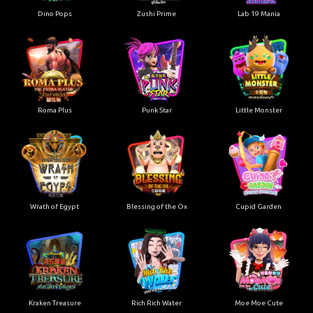
Dino Pops
Zushi Prime
Lab 19 Mania
Roma Plus
Punk Star
Little Monster
Wrath of Egypt
Blessing of the Ox
Cupid Garden
Kraken Treasure
Rich Rich Water
Moe Moe Cute