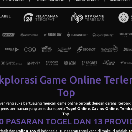
PERATURAN
|
INFORMASI BANK
|
HUBUNGI KAMI
|
KEBIJAKAN P
mpunk Bingo
Odin Bingo
Maple Bin
kplorasi Game Online Terle
Top
ave Bingo
Caribbean Bingo
Bonus Bin
yer yang suka bertualang mencari game online terbaik dengan garansi terbaik
jenis permainan yang tersedia seperti
Togel Online
,
Casino Online
,
T
emba
Top.
0 PASARAN TOGEL DAN 13 PROVI