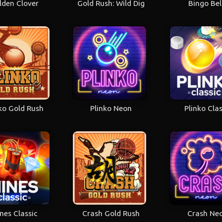
lden Clover
Gold Rush: Wild Dig
Bingo Bel
ko Gold Rush
Plinko Neon
Plinko Clas
nes Classic
Crash Gold Rush
Crash Ne