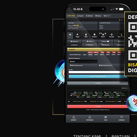
Keno
Dice