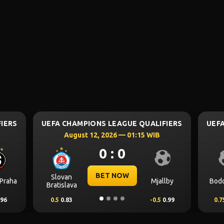
7/8/2026
ideo Poker
Plinko
Pinoy Min
ENDLY
E-FOOTBALL F24 INTERNATIONAL
E-
FRIENDLY
August 7, 2026 — 06:15 WIB
1 : 2
rton
BET NOW
e-Croatia
e-Wales
e-G
0.52
Mines
Lucky Hilo
Lucky Drop -
0.00
0.56
0.00
-0.80
0.0