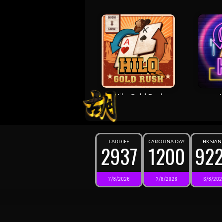
Hilo Gold Rush
CARDIFF
CAROLINA DAY
HK SIA
2937
1200
92
7/8/2026
7/8/2026
6/8/20
Limbo Classic
M