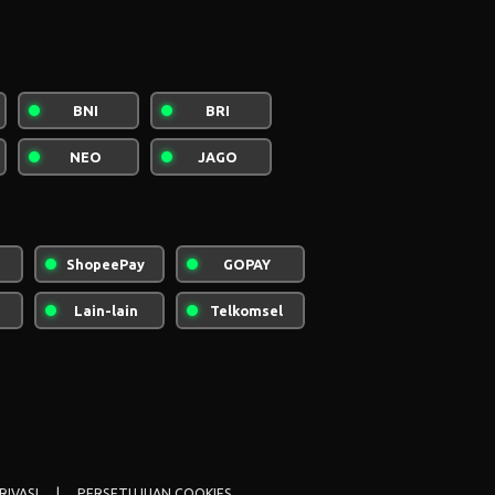
BNI
BRI
NEO
JAGO
ingo
Dragon Tower
ShopeePay
GOPAY
Lain-lain
Telkomsel
 Elite
Aviator