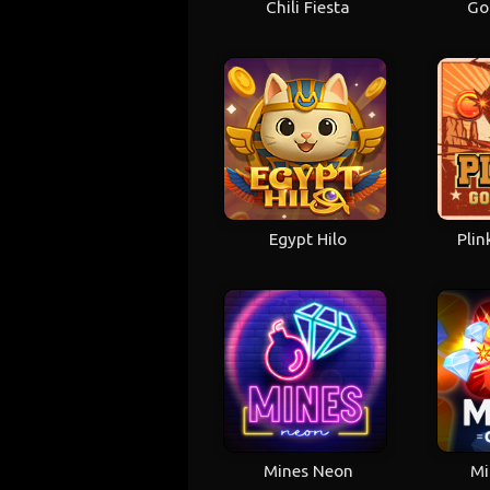
Chili Fiesta
Go
Egypt Hilo
Plin
Mines Neon
Mi