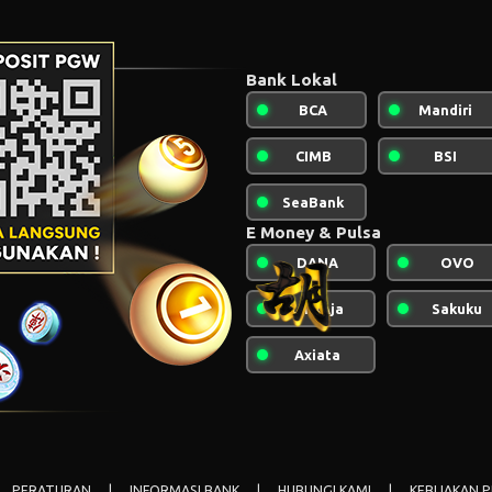
Bank Lokal
BCA
Mandiri
CIMB
BSI
Hilo
Gold Rush: Boomers
Egg Hunt B
SeaBank
E Money & Pulsa
DANA
OVO
LinkAja
Sakuku
Axiata
Diamonds
Crash Meteor
Aviator 2 Sky