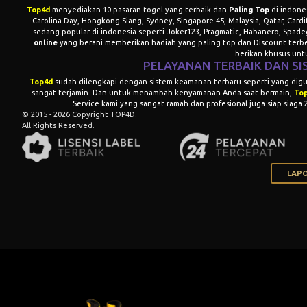
Top4d
menyediakan 10 pasaran togel yang terbaik dan
Paling Top
di indone
Carolina Day, Hongkong Siang, Sydney, Singapore 45, Malaysia, Qatar, Card
sedang popular di indonesia seperti Joker123, Pragmatic, Habanero, Spad
online
yang berani memberikan hadiah yang paling top dan Discount terbes
berikan khusus unt
PELAYANAN TERBAIK DAN S
Top4d
sudah dilengkapi dengan sistem keamanan terbaru seperti yang digun
sangat terjamin. Dan untuk menambah kenyamanan Anda saat bermain,
To
Service kami yang sangat ramah dan profesional juga siap siag
© 2015 - 2026 Copyright TOP4D.
All Rights Reserved.
LAPO