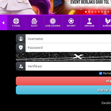
TOGEL
SLOT
LIVE CASINO
SPORT
ARCADE
SABU
Reme
Ma
Daftar 
Deskt