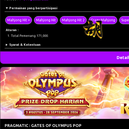
Permainan yang berpartisipasi
Mahjong Hit +
Mahjong Hit
Mahjong Hit 2
Crazy Mahjong
Supe
Aturan :
Total Pemenang 171,000.
Syarat & Ketentuan
Detai
PRAGMATIC : GATES OF OLYMPUS POP