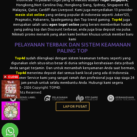
indonesia. 10 pasaran togel yang di maksud adalah
Togel Singapore
,
Hongkong,Nort Carolina Day, Hongkong Siang, Sydney, Singapore 45,
Malaysia, Qatar, Cardiff dan Liverpool. Kami juga menyediakan 13 provider
mesin slot online
yang sedang popular di indonesia seperti Joker123,
Pragmatic, Habanero, Spadegaming dan Top trend gaming.
Top4d
juga
merupakan salah satu
agen togel online
yang berani memberikan hadiah
yang paling top dan Discount terbesar, anda juga bisa deposit via pulsa.
Nikmati promo menarik yang akan kami berikan khusus untuk member baru
kami
PELAYANAN TERBAIK DAN SISTEM KEAMANAN
PALING
TOP
Top4d
sudah dilengkapi dengan sistem keamanan terbaru seperti yang
digunakan oleh situs-situs besar di dunia sehingga kerahasiaan data pribadi
Anda sangat terjamin. Dan untuk menambah kenyamanan Anda saat bermain,
Top4d
menerima deposit dari semua bank local yang ada di Indonesia.
Customer Service kami yang sangat ramah dan profesional juga siap siaga 24
jam penuh untuk selalu membantu Anda. Hubungi kami segera
.
© 2015 - 2026 Copyright TOP4D.
All Rights Reserved.
LAPOR PUSAT