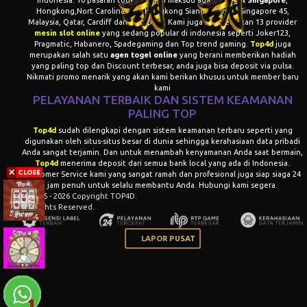
indonesia. 10 pasaran togel yang di maksud adalah
Togel Singapore
,
Hongkong,Nort Carolina Day, Hongkong Siang, Sydney, Singapore 45,
Malaysia, Qatar, Cardiff dan Liverpool. Kami juga menyediakan 13 provider
mesin slot online
yang sedang popular di indonesia seperti Joker123,
Pragmatic, Habanero, Spadegaming dan Top trend gaming.
Top4d
juga
merupakan salah satu
agen togel online
yang berani memberikan hadiah
yang paling top dan Discount terbesar, anda juga bisa deposit via pulsa.
Nikmati promo menarik yang akan kami berikan khusus untuk member baru
kami
PELAYANAN TERBAIK DAN SISTEM KEAMANAN
PALING
TOP
Top4d
sudah dilengkapi dengan sistem keamanan terbaru seperti yang
digunakan oleh situs-situs besar di dunia sehingga kerahasiaan data pribadi
Anda sangat terjamin. Dan untuk menambah kenyamanan Anda saat bermain,
Top4d
menerima deposit dari semua bank local yang ada di Indonesia.
Customer Service kami yang sangat ramah dan profesional juga siap siaga 24
jam penuh untuk selalu membantu Anda. Hubungi kami segera
.
© 2015 - 2026 Copyright TOP4D.
All Rights Reserved.
LAPOR PUSAT