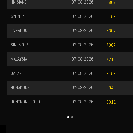
HK SIANG
07-08-2026
8867
SYDNEY
07-08-2026
0158
LIVERPOOL
07-08-2026
6302
SINGAPORE
07-08-2026
7907
MALAYSIA
07-08-2026
7218
QATAR
07-08-2026
3158
HONGKONG
07-08-2026
9943
HONGKONG LOTTO
07-08-2026
6011